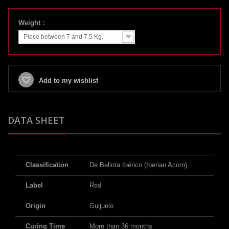
Weight :
Piece between 7 and 7.5 Kg.
Add to my wishlist
DATA SHEET
Classification
De Bellota Ibérico (Iberian Acorn)
Label
Red
Origin
Guijuelo
Curing Time
More than 36 months