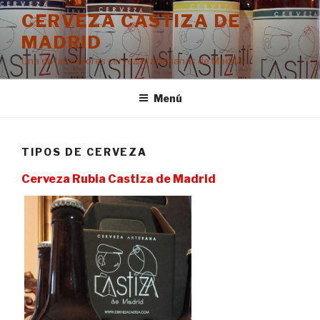
Ir
CERVEZA CASTIZA DE
al
MADRID
contenido
Una de las mejores cervezas artesanas de Madrid
Menú
TIPOS DE CERVEZA
Cerveza Rubia Castiza de Madrid